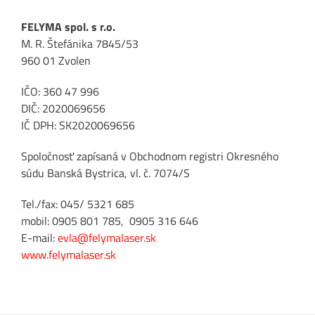
FELYMA spol. s r.o.
M. R. Štefánika 7845/53
960 01 Zvolen
IČO: 360 47 996
Cookies
DIČ: 2020069656
nevyhnutné
IČ DPH: SK2020069656
pre
fungovanie
Spoločnosť zapísaná v Obchodnom registri Okresného
webu
súdu Banská Bystrica, vl. č. 7074/S
Tieto súbory
Tel./fax: 045/ 5321 685
cookies nie sú
mobil: 0905 801 785, 0905 316 646
voliteľné. Sú
E-mail:
evla@felymalaser.sk
potrebné pre
www.felymalaser.sk
fungovanie
webovej
stránky.
Umožňujú