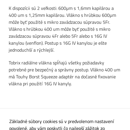
K dispozícii sú 2 veľkosti: 600µm s 1,6mm kapilárou a
400 um s 1,25mm kapilárou. Vlákno s hrúbkou 600µm
Funkčné
môže byť použité s mikro zavádzacou súpravou 5Fr.
cookies
Vlákno s hrúbkou 400 um môže byť použité s mikro
Aby naša
zavádzacou súpravou 4Fr alebo 5Fr alebo s 16G IV
stránka
kanylou (venflon). Postup s 16G IV kanylou je ešte
počas vašej
jednoduchší a rýchlejší.
návštevy
fungovala
Tobrix radiálne vlákna spĺňajú všetky požiadavky
čo najlepšie.
potrebné pre bezpečný a správny postup. Vlákno 400 um
Ak tieto
má Touhy Borst Squeeze adaptér na dočasné fixovanie
cookies
vlákna pri použití 16G IV kanyly.
odmietnete,
niektoré
funkcie z
webovej
stránky
Základné súbory cookies sú v predvolenom nastavení
zmiznú.
povolené, aby vám poskytli čo najlepší zážitok zo