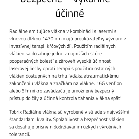
základné
účinné
funkcie, ako je
navigácia na
stránke a
Radiálne emitujúce vlákna v kombinácii s lasermi s
prístup do
vlnovou dĺžkou 1470 nm majú preukázateľný význam v
zabezpečených
invazívnej terapii kŕčových žíl. Použitím radiálnych
oblastí. Bez
vlákien sa dosahuje jedno z najnižších skóre
týchto súborov
pooperačných bolestí a zároveň vysoká účinnosť
cookies
laserovej liečby oproti terapii s použitím ostatných
nemôže
vlákien dostupných na trhu. Vďaka atraumatickému
webová
zakončeniu vlákna a značkám na vlákne, 16G venflon
stránka
alebo 5Fr mikro zavádzaču je umožnený bezpečný
správne
prístup do žily a účinná kontrola ťahania vlákna späť.
fungovať a je
možné ich
Tobrix Radiálne vlákna sú vyrobené v súlade s najvyššími
deaktivovať
štandardami kvality. Spoľahlivosť a bezpečnosť vlákien
iba zmenou
sa dosahuje prísnym dodržiavaním úzkych výrobných
predvolieb
tolerancií.
prehliadača.